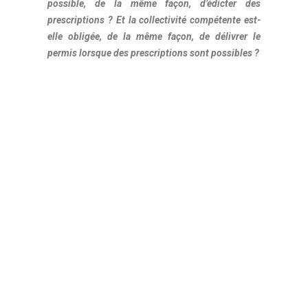
possible, de la même façon, d’édicter des
prescriptions ? Et la collectivité compétente est-
elle obligée, de la même façon, de délivrer le
permis lorsque des prescriptions sont possibles ?
Aucune disposition du code de l’urbanisme ne
prévoit que de telles prescriptions peuvent être
imposées pour assurer le respect du PLU (ou
autre document d’urbanisme local).
En pratique, il est courant que l’administration
impose des prescriptions aux permis de
construire et décisions de non-opposition à
déclaration préalable pour faire l’économie d’un
refus et du dépôt consécutif d’un nouveau
dossier quasiment identique au précédent.
3. En tout état de cause, que les prescriptions
visent à faire respecter le RNU ou le PLU, elles