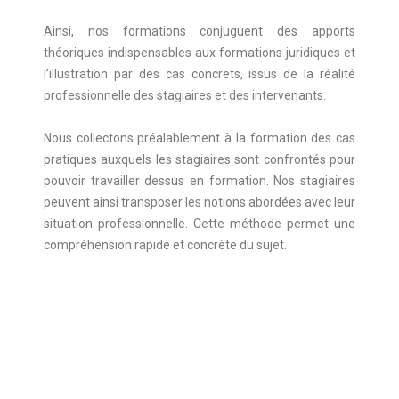
Ainsi, nos formations conjuguent des apports
théoriques indispensables aux formations juridiques et
l’illustration par des cas concrets, issus de la réalité
professionnelle des stagiaires et des intervenants.
Nous collectons préalablement à la formation des cas
pratiques auxquels les stagiaires sont confrontés pour
pouvoir travailler dessus en formation. Nos stagiaires
peuvent ainsi transposer les notions abordées avec leur
situation professionnelle. Cette méthode permet une
compréhension rapide et concrète du sujet.
Nos formations s’accompagnent d’un support de
formation remis en début de séances aux participants
afin de limiter la prise de note et favoriser l’écoute et
les échanges.
Nos formateurs sont des professionnels du droit, ils