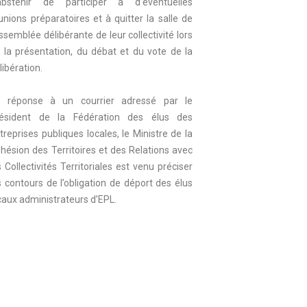
abstenir de participer à d’éventuelles
unions préparatoires et à quitter la salle de
assemblée délibérante de leur collectivité lors
 la présentation, du débat et du vote de la
libération.
 réponse à un courrier adressé par le
ésident de la Fédération des élus des
treprises publiques locales, le Ministre de la
hésion des Territoires et des Relations avec
s Collectivités Territoriales est venu préciser
s contours de l’obligation de déport des élus
caux administrateurs d’EPL.
récisément, pour répondre aux
nquiétudes des élus sur la portée de
obligation de déport prévue par l’article L.
24-5 du CGCT, le Ministre de la Cohésion
s Territoires et des Relations avec les