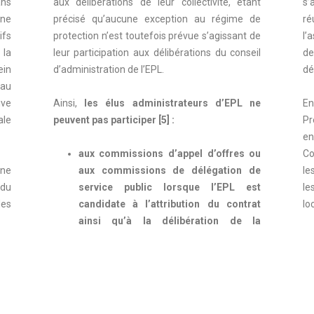
ns
aux délibérations de leur collectivité, étant
s’
une
précisé qu’aucune exception au régime de
ré
ifs
protection n’est toutefois prévue s’agissant de
l’
 la
leur participation aux délibérations du conseil
de
ein
d’administration de l’EPL.
dé
 au
ive
Ainsi,
les élus administrateurs d’EPL ne
En
ale
peuvent pas participer [5] :
Pr
en
aux commissions d’appel d’offres ou
Co
 ne
aux commissions de délégation de
le
du
service public lorsque l’EPL est
le
des
candidate à l’attribution du contrat
lo
ainsi qu’à la délibération de la
collectivité attribuant le contrat ;
P
des
aux délibérations de la collectivité
i
nes
attribuant à l’EPL une aide
(prestations
l’
ue
de services, de subventions, de
15
3DS
bonifications d’intérêts, de prêts et
de