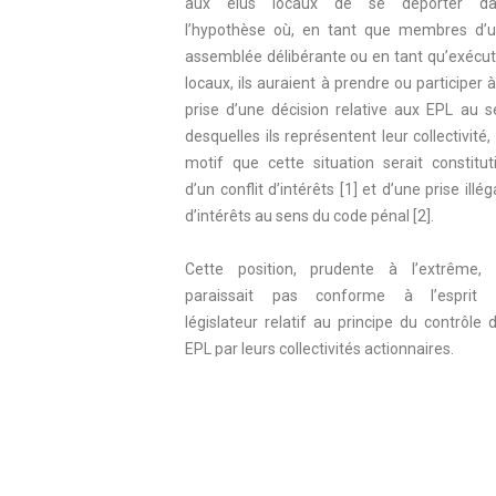
aux élus locaux de se déporter da
l’hypothèse où, en tant que membres d’
assemblée délibérante ou en tant qu’exécut
locaux, ils auraient à prendre ou participer à
prise d’une décision relative aux EPL au s
desquelles ils représentent leur collectivité,
motif que cette situation serait constitut
d’un conflit d’intérêts [1] et d’une prise illég
d’intérêts au sens du code pénal [2].
Cette position, prudente à l’extrême,
paraissait pas conforme à l’esprit 
législateur relatif au principe du contrôle 
EPL par leurs collectivités actionnaires.
Dès lors, afin de sécuriser la situation 
élus locaux siégeant au sein des orga
d’administration d’EPL en tant q
mandataires de leur collectivité, la loi 